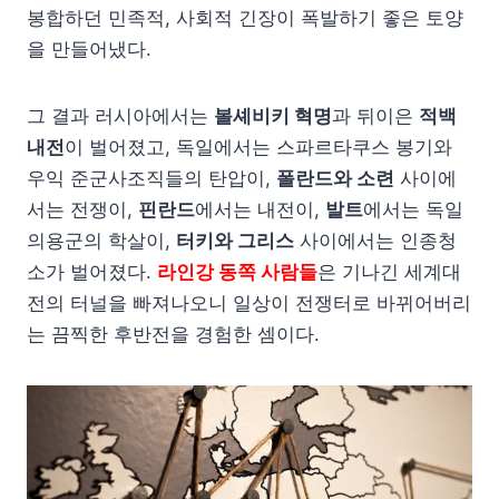
봉합하던 민족적, 사회적 긴장이 폭발하기 좋은 토양
을 만들어냈다.
그 결과 러시아에서는
볼셰비키 혁명
과 뒤이은
적백
내전
이 벌어졌고, 독일에서는 스파르타쿠스 봉기와
우익 준군사조직들의 탄압이,
폴란드와 소련
사이에
서는 전쟁이,
핀란드
에서는 내전이,
발트
에서는 독일
의용군의 학살이,
터키와 그리스
사이에서는 인종청
소가 벌어졌다.
라인강 동쪽 사람들
은 기나긴 세계대
전의 터널을 빠져나오니 일상이 전쟁터로 바뀌어버리
는 끔찍한 후반전을 경험한 셈이다.