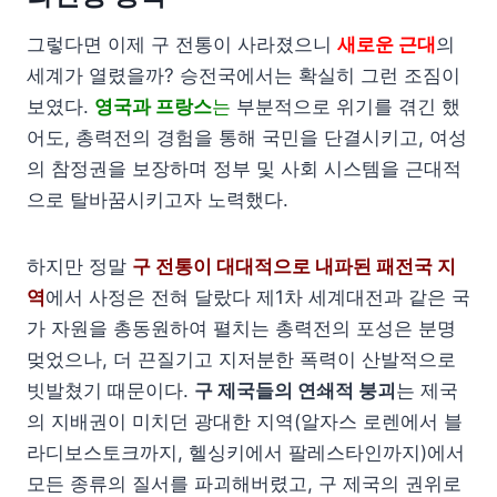
그렇다면 이제 구 전통이 사라졌으니
새로운 근대
의
세계가 열렸을까? 승전국에서는 확실히 그런 조짐이
보였다.
영국과 프랑스
는
부분적으로 위기를 겪긴 했
어도, 총력전의 경험을 통해 국민을 단결시키고, 여성
의 참정권을 보장하며 정부 및 사회 시스템을 근대적
으로 탈바꿈시키고자 노력했다.
하지만 정말
구 전통이 대대적으로 내파된 패전국 지
역
에서 사정은 전혀 달랐다 제1차 세계대전과 같은 국
가 자원을 총동원하여 펼치는 총력전의 포성은 분명
멎었으나, 더 끈질기고 지저분한 폭력이 산발적으로
빗발쳤기 때문이다.
구 제국들의 연쇄적 붕괴
는 제국
의 지배권이 미치던 광대한 지역(알자스 로렌에서 블
라디보스토크까지, 헬싱키에서 팔레스타인까지)에서
모든 종류의 질서를 파괴해버렸고, 구 제국의 권위로