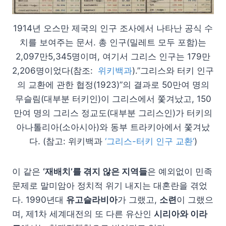
1914년 오스만 제국의 인구 조사에서 나타난 공식 수
치를 보여주는 문서. 총 인구(밀레트 모두 포함)는
2,097만5,345명이며, 여기서 그리스 인구는 179만
2,206명이었다(참조:
위키백과
).”그리스와 터키 인구
의 교환에 관한 협정(1923)”의 결과로 50만여 명의
무슬림(대부분 터키인)이 그리스에서 쫓겨났고, 150
만여 명의 그리스 정교도(대부분 그리스인)가 터키의
아나톨리아(소아시아)와 동부 트라키아에서 쫓겨났
다. (참고: 위키백과
‘그리스-터키 인구 교환’
)
이 같은
‘재배치’를 겪지 않은 지역들
은 예외없이 민족
문제로 말미암아 정치적 위기 내지는 대혼란을 겪었
다. 1990년대
유고슬라비아
가 그랬고,
소련
이 그랬으
며, 제1차 세계대전의 또 다른 유산인
시리아와 이라