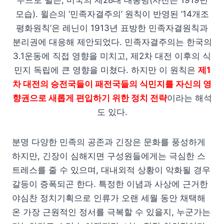
우드로 윌슨, 미국의 제28대 대통령(사진은 1919년
모습). 윌슨의 ‘민족자결주의’ 원칙이 반영된 ’14개조
평화원칙’은 레닌이 1913년 표방한 민족자결원칙과
분리권에 대응해 제안되었다. 민족자결주의는 한국의
3.1운동에 직접 영향을 미치고, 제2차 대전 이후의 식
민지 독립에 큰 영향을 미쳤다. 하지만 이 원칙은
제1
차 대전의 승전국들이 패전국들의 식민지를 자신의 영
향권으로 새롭게 편입하기 위한 정치 전략
이라는 해석
도 있다.
분명 다양한 민족의 공존과 긴장은 문화를 풍성하게
하지만, 긴장이 심해지면 구성원들에게는 극심한 스
트레스를 줄 수 있으며, 대내외적 상황이 악화될 경우
갈등이 증폭되곤 한다. 특정한 이념과 사상에 근거한
야심찬 정치기획으로 인류가 오랜 세월 동안 채택해
온 가장 근원적인 정서를 극복할 수 있을지, 누군가는