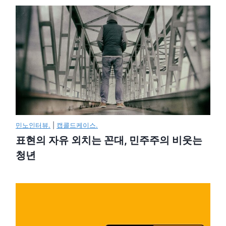
민노인터뷰.
|
캡콜드케이스.
표현의 자유 외치는 꼰대, 민주주의 비웃는
청년