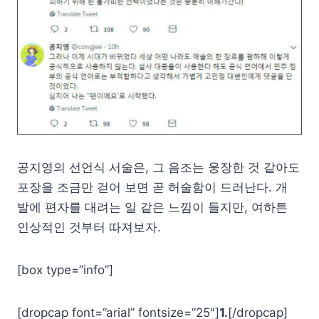
공지영의 선언식 서술은, 그 음조는 웅장한 것 같아도
포장을 조금만 걷어 보면 곧 허술함이 드러난다. 개
발에 편자를 대려는 일 같은 느낌이 들지만, 여하튼
인상적인 것부터 따져보자.
[box type=”info”]
[dropcap font=”arial” fontsize=”25″]
1.
[/dropcap]