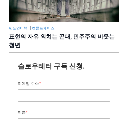
민노인터뷰.
|
캡콜드케이스.
표현의 자유 외치는 꼰대, 민주주의 비웃는
청년
슬로우레터 구독 신청.
이메일 주소
*
이름
*