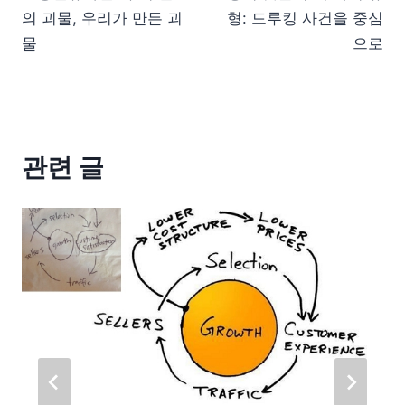
의 괴물, 우리가 만든 괴
형: 드루킹 사건을 중심
물
으로
관련 글