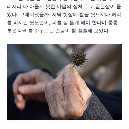
리저리 다 아물지 못한 마음의 상처 위로 굳은살이 돋
았다. 그래서였을까. 저녁 햇살에 쌀을 씻으시다 허리
를 펴시던 뒷모습이, 피를 잘 돌게 해야 한다며 퉁퉁
부은 다리를 주무르는 손등이 참 쓸쓸해 보였다.