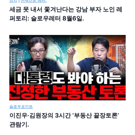
정치
|
컨텍스트 레터.
세금 못 내서 쫓겨난다는 강남 부자 노인 레
퍼토리: 슬로우레터 8월6일.
슬로우포인트
이진우·김원장의 3시간 ‘부동산 끝장토론’
관람기.