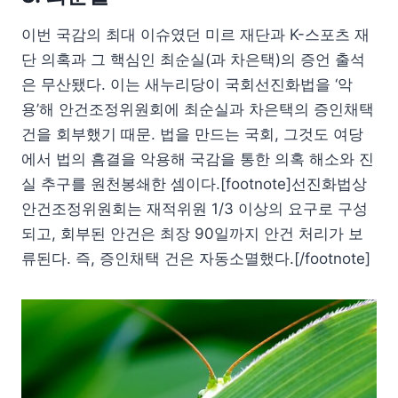
이번 국감의 최대 이슈였던 미르 재단과 K-스포츠 재
단 의혹과 그 핵심인 최순실(과 차은택)의 증언 출석
은 무산됐다. 이는 새누리당이 국회선진화법을 ‘악
용’해 안건조정위원회에 최순실과 차은택의 증인채택
건을 회부했기 때문. 법을 만드는 국회, 그것도 여당
에서 법의 흠결을 악용해 국감을 통한 의혹 해소와 진
실 추구를 원천봉쇄한 셈이다.[footnote]선진화법상
안건조정위원회는 재적위원 1/3 이상의 요구로 구성
되고, 회부된 안건은 최장 90일까지 안건 처리가 보
류된다. 즉, 증인채택 건은 자동소멸했다.[/footnote]