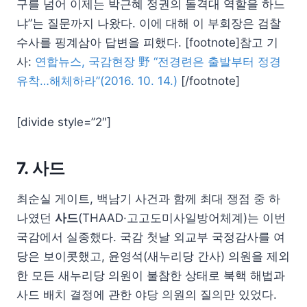
구를 넘어 이제는 박근혜 정권의 돌격대 역할을 하느
냐”는 질문까지 나왔다. 이에 대해 이 부회장은 검찰
수사를 핑계삼아 답변을 피했다. [footnote]참고 기
사:
연합뉴스, 국감현장 野 “전경련은 출발부터 정경
유착…해체하라”(2016. 10. 14.)
[/footnote]
[divide style=”2″]
7. 사드
최순실 게이트, 백남기 사건과 함께 최대 쟁점 중 하
나였던
사드
(THAAD·고고도미사일방어체계)는 이번
국감에서 실종했다. 국감 첫날 외교부 국정감사를 여
당은 보이콧했고, 윤영석(새누리당 간사) 의원을 제외
한 모든 새누리당 의원이 불참한 상태로 북핵 해법과
사드 배치 결정에 관한 야당 의원의 질의만 있었다.