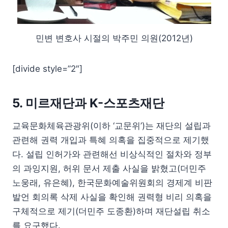
민변 변호사 시절의 박주민 의원(2012년)
[divide style=”2″]
5. 미르재단과 K-스포츠재단
교육문화체육관광위(이하 ‘교문위’)는 재단의 설립과
관련해 권력 개입과 특혜 의혹을 집중적으로 제기했
다. 설립 인허가와 관련해선 비상식적인 절차와 정부
의 과잉지원, 허위 문서 제출 사실을 밝혔고(더민주
노웅래, 유은혜), 한국문화예술위원회의 경제계 비판
발언 회의록 삭제 사실을 확인해 권력형 비리 의혹을
구체적으로 제기(더민주 도종환)하며 재단설립 취소
를 요구했다.