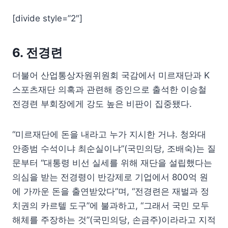
[divide style=”2″]
6. 전경련
더불어 산업통상자원위원회 국감에서 미르재단과 K
스포츠재단 의혹과 관련해 증인으로 출석한 이승철
전경련 부회장에게 강도 높은 비판이 집중됐다.
“미르재단에 돈을 내라고 누가 지시한 거냐. 청와대
안종범 수석이냐 최순실이냐”(국민의당, 조배숙)는 질
문부터 “대통령 비선 실세를 위해 재단을 설립했다는
의심을 받는 전경령이 반강제로 기업에서 800억 원
에 가까운 돈을 출연받았다”며, “전경련은 재벌과 정
치권의 카르텔 도구”에 불과하고, “그래서 국민 모두
해체를 주장하는 것”(국민의당, 손금주)이라라고 지적