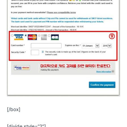
[/box]
[divide style=”2″]