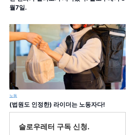
월7일.
노동
(법원도 인정한) 라이더는 노동자다!
슬로우레터 구독 신청.