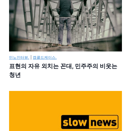
민노인터뷰.
|
캡콜드케이스.
표현의 자유 외치는 꼰대, 민주주의 비웃는
청년