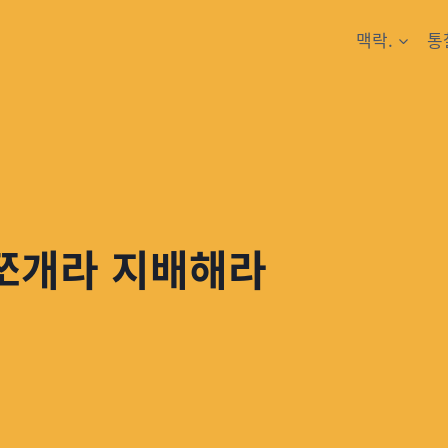
맥락.
통
 쪼개라 지배해라