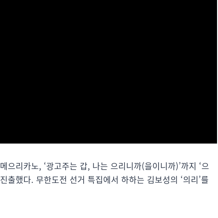
메으리카노, ‘광고주는 갑, 나는 으리니까(을이니까)’까지 ‘으
진출했다. 무한도전 선거 특집에서 하하는 김보성의 ‘의리’를