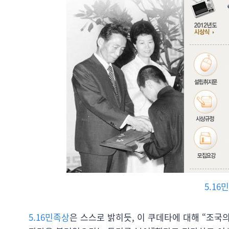
5.1
5.16민족상
은 스스로 밝히듯, 이 쿠데타에 대해 “조국