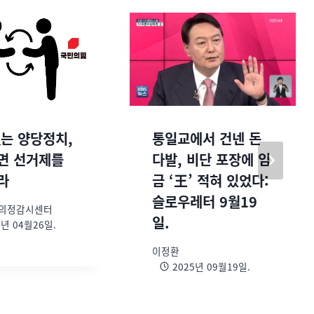
는 양당정치,
통일교에서 건넨 돈
면 선거제를
다발, 비단 포장에 임
라
금 ‘王’ 적혀 있었다:
슬로우레터 9월19
 의정감시센터
일.
3년 04월26일.
이정환
2025년 09월19일.