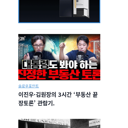
책임 없는 죽음과 무
윤석열의 먹방로
해함
당선자 먹방에 
언론들
임지은
2020년 07월16일.
민주언론시민연합
슬로우포인트
2022년 04월07
이진우·김원장의 3시간 ‘부동산 끝
장토론’ 관람기.