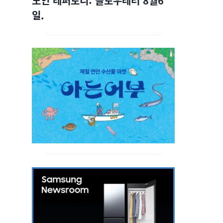
노인 레퍼토리: 슬로우레터 8월6
일.