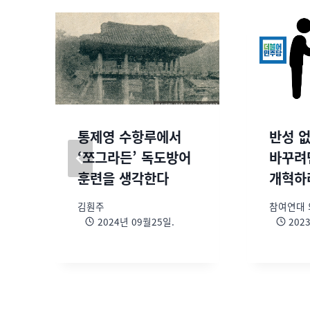
통제영 수항루에서
반성 없
‘쪼그라든’ 독도방어
바꾸려
훈련을 생각한다
개혁하
김훤주
참여연대
2024년 09월25일.
202