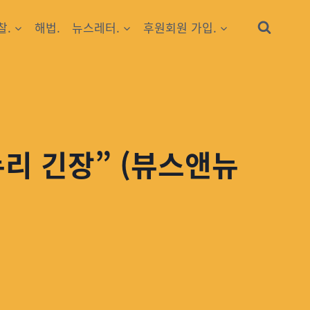
찰.
해법.
뉴스레터.
후원회원 가입.
누리 긴장” (뷰스앤뉴