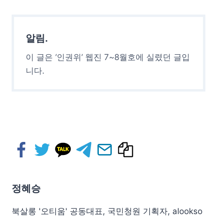
알림.
이 글은 ‘인권위’ 웹진 7~8월호에 실렸던 글입
니다.
정혜승
북살롱 '오티움' 공동대표, 국민청원 기획자, alookso