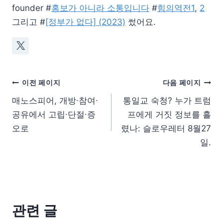
founder #
홍보가 아니라 소통입니다
#
힘의역전1
,
2
그리고 #
[정부가 없다] (2023)
썼어요.
이전 페이지
다음 페이지
매노스피어, 개방∙참여∙
통일교 숙청? 누가 트럼
공유에서 고립∙단절∙증
프에게 거짓 정보를 흘
오로
렸나: 슬로우레터 8월27
일.
관련 글