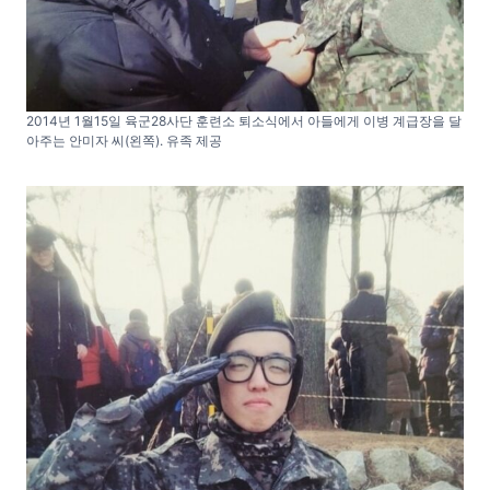
2014년 1월15일 육군28사단 훈련소 퇴소식에서 아들에게 이병 계급장을 달
아주는 안미자 씨(왼쪽). 유족 제공