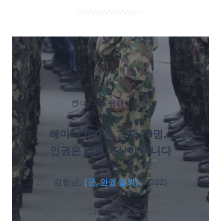
📕마냐의 북라이딩📚
해마다 100명, 그중 70명…
인권은 열외 대상이 아니다
김형남,
[군, 인권 열외]
(2022)