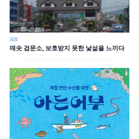
국제
매솟 검문소, 보호받지 못한 낯섦을 느끼다