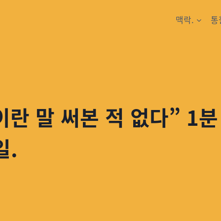
맥락.
통
 말 써본 적 없다” 1분 뒤
일.