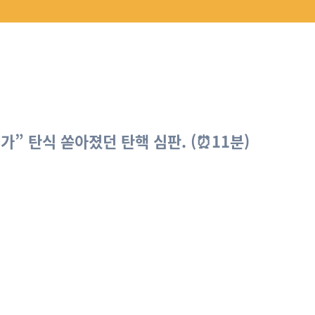
” 탄식 쏟아졌던 탄핵 심판. (⏰11분)