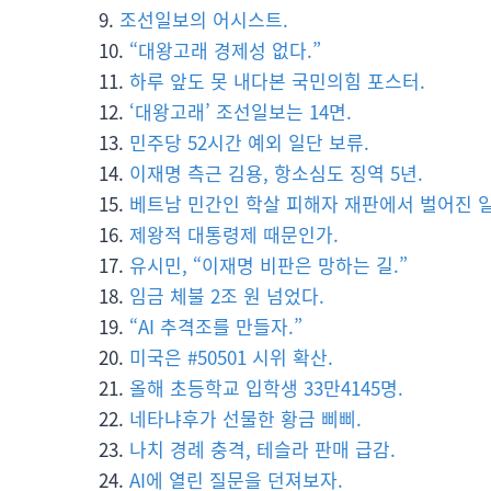
조선일보의 어시스트.
“대왕고래 경제성 없다.”
하루 앞도 못 내다본 국민의힘 포스터.
‘대왕고래’ 조선일보는 14면.
민주당 52시간 예외 일단 보류.
이재명 측근 김용, 항소심도 징역 5년.
베트남 민간인 학살 피해자 재판에서 벌어진 일
제왕적 대통령제 때문인가.
유시민, “이재명 비판은 망하는 길.”
임금 체불 2조 원 넘었다.
“AI 추격조를 만들자.”
미국은 #50501 시위 확산.
올해 초등학교 입학생 33만4145명.
네타냐후가 선물한 황금 삐삐.
나치 경례 충격, 테슬라 판매 급감.
AI에 열린 질문을 던져보자.