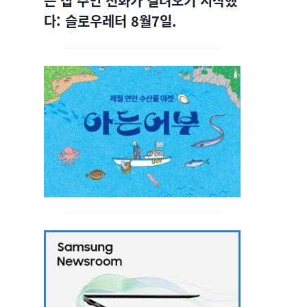
는 집 주인 전화가 걸려오기 시작했
다: 슬로우레터 8월7일.