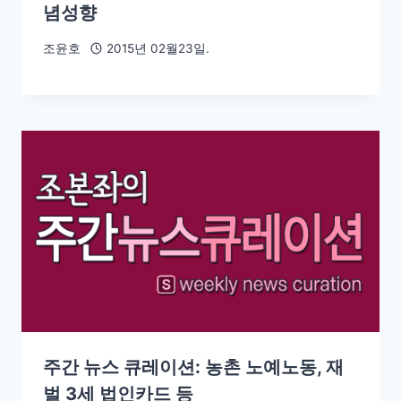
념성향
조윤호
2015년 02월23일.
주간 뉴스 큐레이션: 농촌 노예노동, 재
벌 3세 법인카드 등