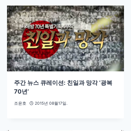
주간 뉴스 큐레이션: 친일과 망각 ‘광복
70년’
조윤호
2015년 08월17일.