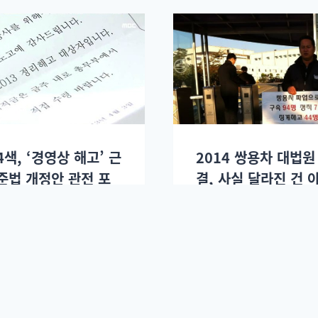
4색, ‘경영상 해고’ 근
2014 쌍용차 대법원
준법 개정안 관전 포
결, 사실 달라진 건 
도 없다
2014년 12월04일.
최재혁
2014년 11월27일