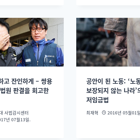
하고 잔인하게 – 쌍용
공안이 된 노동: ‘노
대법원 판결을 회고한
보장되지 않는 나라’
저임금법
대 사법감시센터
최재혁
2016년 05월01일
017년 07월13일.