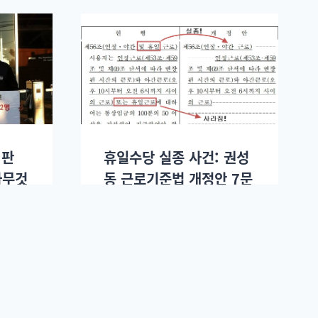
 판
휴일수당 실종 사건: 권성
아무것
동 근로기준법 개정안 7문
7답
.
민노씨
2014년 10월08일.