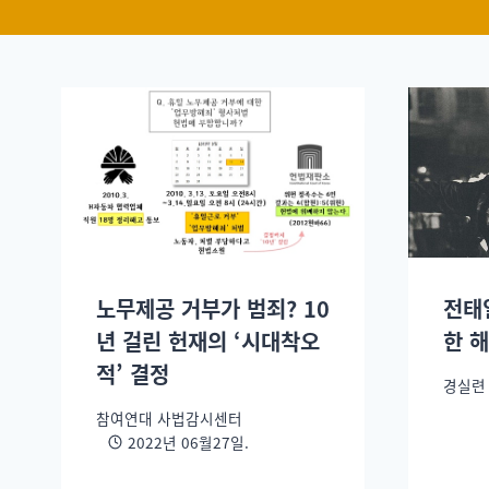
노무제공 거부가 범죄? 10
전태
년 걸린 헌재의 ‘시대착오
한 해
적’ 결정
경실련
참여연대 사법감시센터
2022년 06월27일.