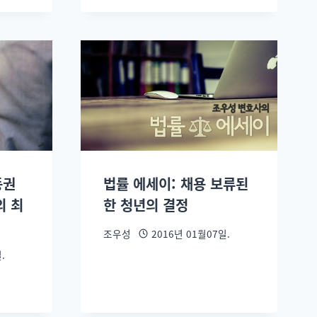
동권
법률 에세이: 채용 보류된
의 최
한 청년의 결정
조우성
2016년 01월07일.
.