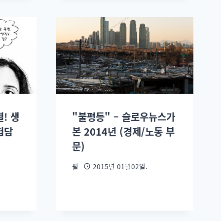
! 생
"불평등" – 슬로우뉴스가
험담
본 2014년 (경제/노동 부
문)
펄
2015년 01월02일.