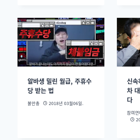
알바생 밀린 월급, 주휴수
신속
당 받는 법
차 
다
불만충
2018년 03월06일.
참여연
2