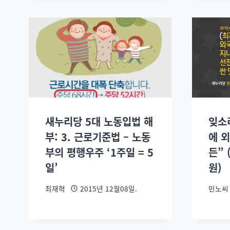
새누리당 5대 노동입법 해
잊소
부: 3. 근로기준법 – 노동
에 
부의 평행우주 ‘1주일 = 5
든”
일’
원)
최재혁
2015년 12월08일.
민노씨