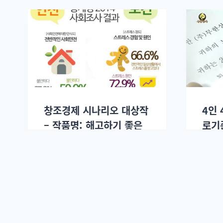
창조경제 시나리오 대상작
4인 
– 작품명: 해고하기 좋은
로기
나라
인트
최재혁
2014년 12월09일.
최재혁