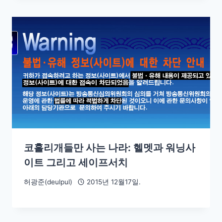
코흘리개들만 사는 나라: 헬멧과 워닝사
이트 그리고 세이프서치
허광준(deulpul)
2015년 12월17일.