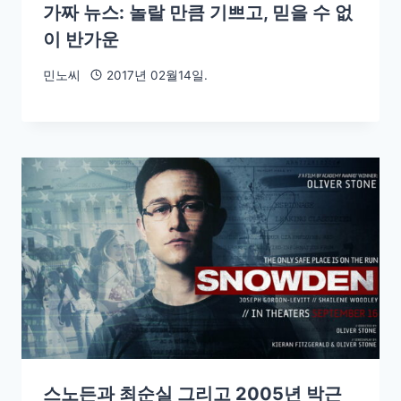
가짜 뉴스: 놀랄 만큼 기쁘고, 믿을 수 없
이 반가운
민노씨
2017년 02월14일.
스노든과 최순실 그리고 2005년 박근