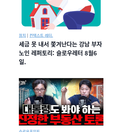
정치
|
컨텍스트 레터.
세금 못 내서 쫓겨난다는 강남 부자
노인 레퍼토리: 슬로우레터 8월6
일.
슬로우포인트