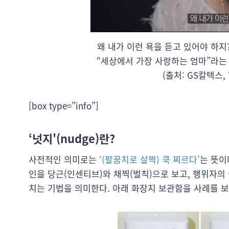
왜 내가 이런 욕을 듣고 있어야 하지
“세상에서 가장 사랑하는 엄마”라는 
(출처: GS칼텍스,
[box type=”info”]
‘넛지'(nudge)란?
사전적인 의미로는
‘(팔꿈치로 살짝) 쿡 찌르다’
는 뜻이
인을 당근(인센티브)와 채찍(벌칙)으로 보고, 행위자
치는 기법을 의미한다. 아래 화장지 보관함을 사례를 보