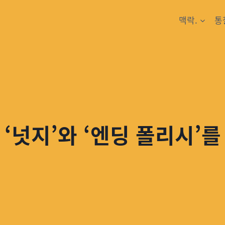
맥락.
통
‘넛지’와 ‘엔딩 폴리시’