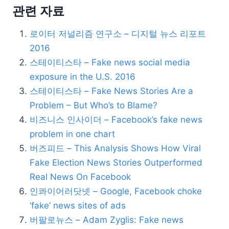
관련 자료
로이터 저널리즘 연구소 – 디지털 뉴스 리포트
2016
스테이티스타 – Fake news social media
exposure in the U.S. 2016
스테이티스타 – Fake News Stories Are a
Problem – But Who’s to Blame?
비즈니스 인사이더 – Facebook’s fake news
problem in one chart
버즈피드 – This Analysis Shows How Viral
Fake Election News Stories Outperformed
Real News On Facebook
인콰이어러닷넷 – Google, Facebook choke
‘fake’ news sites of ads
버팔로뉴스 – Adam Zyglis: Fake news