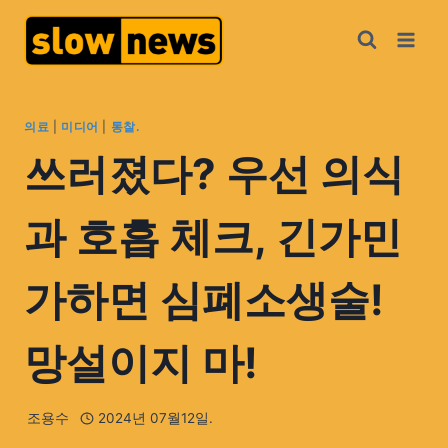
의료
|
미디어
|
통찰.
쓰러졌다? 우선 의식
과 호흡 체크, 긴가민
가하면 심폐소생술!
망설이지 마!
조용수
2024년 07월12일.