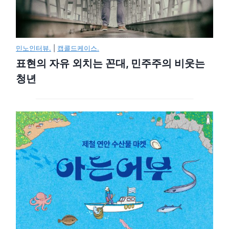
민노인터뷰.
|
캡콜드케이스.
표현의 자유 외치는 꼰대, 민주주의 비웃는
청년