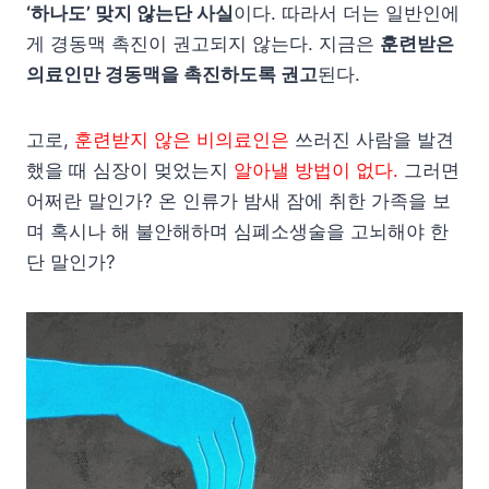
‘하나도’ 맞지 않는단 사실
이다. 따라서 더는 일반인에
게 경동맥 촉진이 권고되지 않는다. 지금은
훈련받은
의료인만 경동맥을 촉진하도록 권고
된다.
고로,
훈련받지 않은 비의료인은
쓰러진 사람을 발견
했을 때 심장이 멎었는지
알아낼 방법이 없다.
그러면
어쩌란 말인가? 온 인류가 밤새 잠에 취한 가족을 보
며 혹시나 해 불안해하며 심폐소생술을 고뇌해야 한
단 말인가?