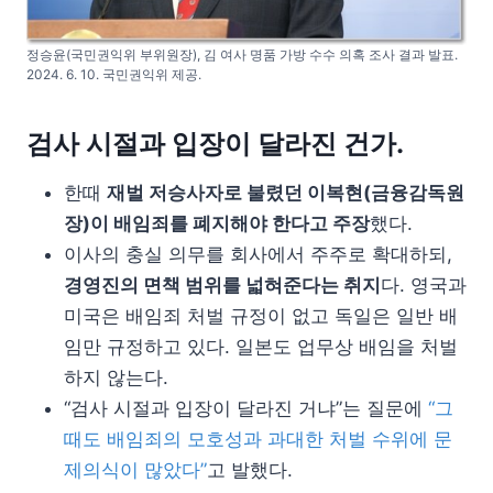
정승윤(국민권익위 부위원장), 김 여사 명품 가방 수수 의혹 조사 결과 발표.
2024. 6. 10. 국민권익위 제공.
검사 시절과 입장이 달라진 건가.
한때
재벌 저승사자로 불렸던 이복현(금융감독원
장)이 배임죄를 폐지해야 한다고 주장
했다.
이사의 충실 의무를 회사에서 주주로 확대하되,
경영진의 면책 범위를 넓혀준다는 취지
다. 영국과
미국은 배임죄 처벌 규정이 없고 독일은 일반 배
임만 규정하고 있다. 일본도 업무상 배임을 처벌
하지 않는다.
“검사 시절과 입장이 달라진 거냐”는 질문에
“그
때도 배임죄의 모호성과 과대한 처벌 수위에 문
제의식이 많았다”
고 발했다.