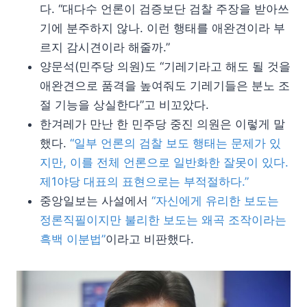
다. “대다수 언론이 검증보단 검찰 주장을 받아쓰
기에 분주하지 않나. 이런 행태를 애완견이라 부
르지 감시견이라 해줄까.”
양문석(민주당 의원)도 “기레기라고 해도 될 것을
애완견으로 품격을 높여줘도 기레기들은 분노 조
절 기능을 상실한다”고 비꼬았다.
한겨레가 만난 한 민주당 중진 의원은 이렇게 말
했다.
“일부 언론의 검찰 보도 행태는 문제가 있
지만, 이를 전체 언론으로 일반화한 잘못이 있다.
제1야당 대표의 표현으로는 부적절하다.”
중앙일보는 사설에서
“자신에게 유리한 보도는
정론직필이지만 불리한 보도는 왜곡 조작이라는
흑백 이분법”
이라고 비판했다.