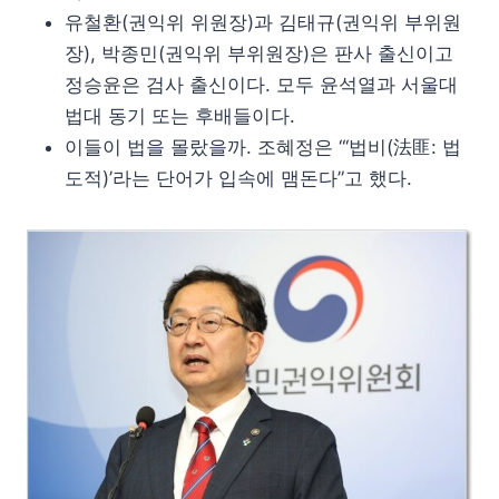
유철환(권익위 위원장)과 김태규(권익위 부위원
장), 박종민(권익위 부위원장)은 판사 출신이고
정승윤은 검사 출신이다. 모두 윤석열과 서울대
법대 동기 또는 후배들이다.
이들이 법을 몰랐을까. 조혜정은 “‘법비(法匪: 법
도적)’라는 단어가 입속에 맴돈다”고 했다.