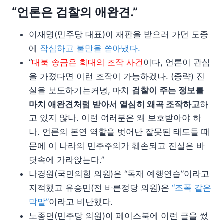
“언론은 검찰의 애완견.”
이재명(민주당 대표)이 재판을 받으러 가던 도중
에
작심하고 불만을 쏟아냈다.
“
대북 송금은 희대의 조작 사건
이다, 언론이 관심
을 가졌다면 이런 조작이 가능하겠나. (중략) 진
실을 보도하기는커녕, 마치
검찰이 주는 정보를
마치 애완견처럼 받아서 열심히 왜곡 조작하고
하
고 있지 않나. 이런 여러분은 왜 보호받아야 하
나. 언론의 본연 역할을 벗어난 잘못된 태도들 때
문에 이 나라의 민주주의가 훼손되고 진실은 바
닷속에 가라앉는다.”
나경원(국민의힘 의원)은 “독재 예행연습”이라고
지적했고 유승민(전 바른정당 의원)은
“조폭 같은
막말”
이라고 비난했다.
노종면(민주당 의원)이 페이스북에 이런 글을 썼