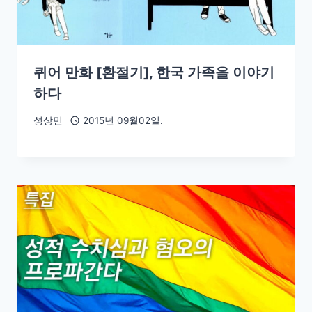
퀴어 만화 [환절기], 한국 가족을 이야기
하다
성상민
2015년 09월02일.