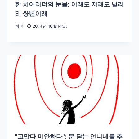
한 치어리더의 눈물: 이래도 저래도 닐리
리 썅년이래
썸머
2014년 10월14일.
"고맙다 미안하다": 문 닫는 언니네를 추