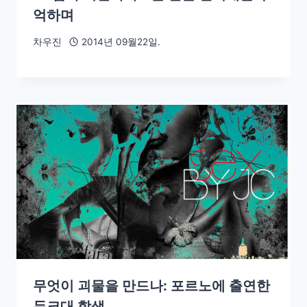
억하며
차우진
2014년 09월22일.
무엇이 괴물을 만드나: 포르노에 출연한
듀크대 학생