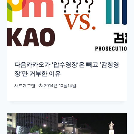
다음카카오가 ‘압수영장’은 빼고 ‘감청영
장’만 거부한 이유
새드개그맨
2014년 10월14일.