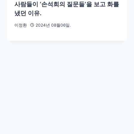
사람들이 ‘손석희의 질문들’을 보고 화를
냈던 이유.
이정환
2024년 08월06일.
조인트 까면서 좌파 대청소, 뭐가 달라졌