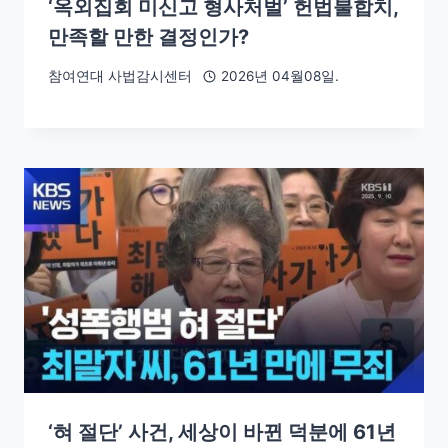
‘옥외집회 미신고 형사처벌’ 헌법불합치,
만족할 만한 결정인가?
참여연대 사법감시센터
2026년 04월08일.
‘혀 절단’ 사건, 세상이 바뀐 덕분에 61년