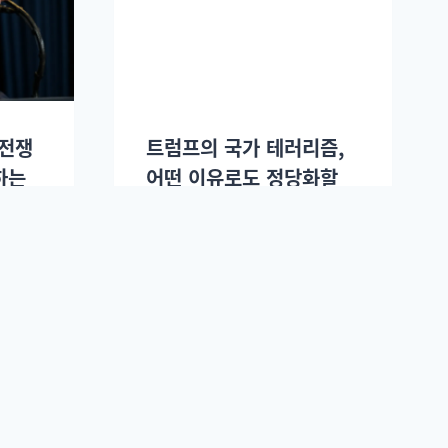
 전쟁
트럼프의 국가 테러리즘,
하는
어떤 이유로도 정당화할
레터
수 없다: 슬로우레터 3월2
일.
.
이정환
2026년 03월02일.