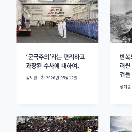
‘군국주의’라는 편리하고
반복
과장된 수사에 대하여.
러싼 
건들
김도연
2026년 05월12일.
정혜승