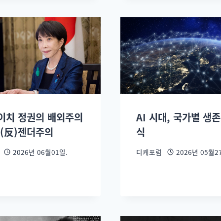
이치 정권의 배외주의
AI 시대, 국가별 생
반(反)젠더주의
식
2026년 06월01일.
디케포럼
2026년 05월2