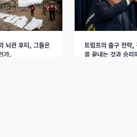
의 뇌관 후티, 그들은
트럼프의 출구 전략,
인가.
을 끝내는 것과 승리
것은 다르다: 슬로우
2026년 03월30일.
3월12일.
이정환
2026년 03월12일