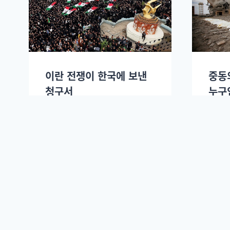
이란 전쟁이 한국에 보낸
중동
청구서
누구
소셜코리아
2026년 04월02일.
문병준