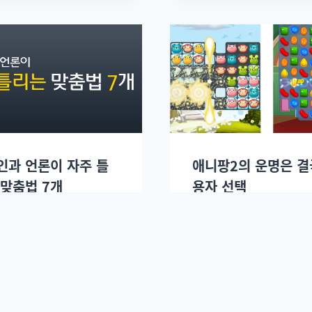
인과 언론이 자주 틀
애니팡2의 운명은 결
 맞춤법 7개
용자 선택
2014년 01월29일.
이진혁
2014년 01월17일