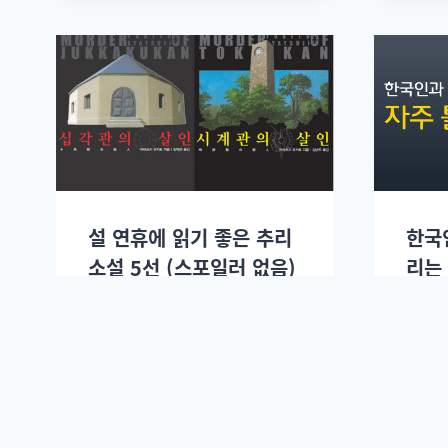
설 연휴에 읽기 좋은 추리
한국
소설 5선 (스포일러 없음)
리는
이진혁
2014년 01월30일.
이진혁