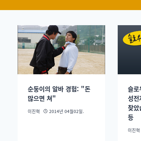
순둥이의 알바 경험: "돈
슬로
많으면 쳐"
성전
찾았
이진혁
2014년 04월02일.
등
이진혁