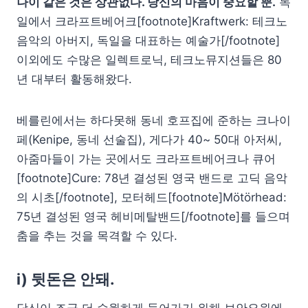
나이 같은 것은 상관없다. 당신의 마음이 중요할 뿐.
독
일에서 크라프트베어크[footnote]Kraftwerk: 테크노
음악의 아버지, 독일을 대표하는 예술가[/footnote]
이외에도 수많은 일렉트로닉, 테크노뮤지션들은 80
년 대부터 활동해왔다.
베를린에서는 하다못해 동네 호프집에 준하는 크나이
페(Kenipe, 동네 선술집), 게다가 40~ 50대 아저씨,
아줌마들이 가는 곳에서도 크라프트베어크나 큐어
[footnote]Cure: 78년 결성된 영국 밴드로 고딕 음악
의 시초[/footnote], 모터헤드[footnote]Mötörhead:
75년 결성된 영국 헤비메탈밴드[/footnote]를 들으며
춤을 추는 것을 목격할 수 있다.
i) 뒷돈은 안돼.