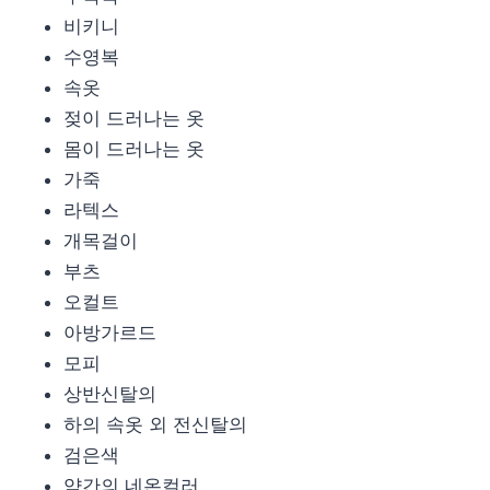
비키니
수영복
속옷
젖이 드러나는 옷
몸이 드러나는 옷
가죽
라텍스
개목걸이
부츠
오컬트
아방가르드
모피
상반신탈의
하의 속옷 외 전신탈의
검은색
약간의 네온컬러