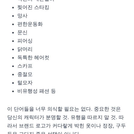
찢어진 스타킹
망사
편한운동화
문신
피어싱
닭머리
독특한 헤어컷
스카프
중절모
털모자
비유행성 패션 등
이 단어들을 너무 의식할 필요는 없다. 중요한 것은
당신의 캐릭터가 분명할 것. 유행을 따르지 말 것. 따
라서 브랜드 로고가 커다랗게 박힌 옷이나 정장, 구두