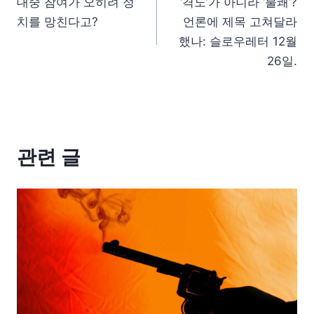
대중 참여가 오히려 정
‘격노’가 아니라 ‘불쾌’?
치를 망친다고?
언론에 제목 고쳐달라
했나: 슬로우레터 12월
26일.
관련 글