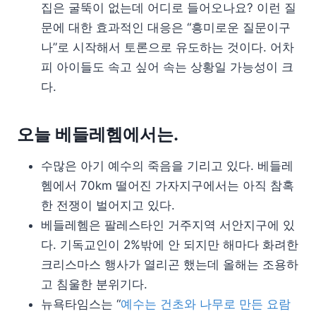
집은 굴뚝이 없는데 어디로 들어오나요? 이런 질
문에 대한 효과적인 대응은 “흥미로운 질문이구
나”로 시작해서 토론으로 유도하는 것이다. 어차
피 아이들도 속고 싶어 속는 상황일 가능성이 크
다.
오늘 베들레헴에서는.
수많은 아기 예수의 죽음을 기리고 있다. 베들레
헴에서 70km 떨어진 가자지구에서는 아직 참혹
한 전쟁이 벌어지고 있다.
베들레헴은 팔레스타인 거주지역 서안지구에 있
다. 기독교인이 2%밖에 안 되지만 해마다 화려한
크리스마스 행사가 열리곤 했는데 올해는 조용하
고 침울한 분위기다.
뉴욕타임스는 “
예수는 건초와 나무로 만든 요람