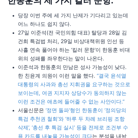
한동훈의 세 가지 킬러 문항.
당장 이번 주에 세 가지 난제가 기다리고 있는데
어느 하나도 쉽지 않다.
27일 이준석(전 국민의힘 대표) 탈당과 28일 김
건희 특검법 처리, 29일 비상대책위원 인선 등
사흘 연속 풀어야 하는 ‘킬러 문항’이 한동훈 비대
위의 성패를 좌우한다는 말이 나온다.
이준석과 한동훈의 만남은 성사 가능성이 낮다.
한 친윤계 의원이 이런 말을 했다.
“결국 윤석열
대통령의 사과와 총선 지휘권을 요구하는 것으로
보이는데, 여권 지지자 상당수가 동의하지 않는
이런 조건은 애초에 들어줄 수 없는 사안이다.”
서울신문은
‘정면 돌파’형인 한동훈이 ‘정의당의
특검 추천권 철회’와 ‘하루 두 차례 브리핑 조항
삭제’, ‘총선 후 특검 실시’ 등을 전제로 조건부 수
용 카드를 내놓을 가능성이 크다
는 분석을 내놨