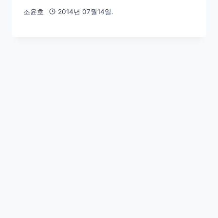
조윤호
2014년 07월14일.
End of content
슬로우뉴스 주식회사. (
회사 소개.
)
등록일자 : 2014. 10. 27. | 대표이사 발행인: 이정환 |
편집인: 강성모. | 등록번호: 서울-아55040.
주소 : (04536) 서울 중구 명동2길 57 태평양빌딩
1002호 슬로우뉴스. | 사업자 등록 : 731-86-02969
| 전화 : 0507-1328-1033 | 대표 이메일 :
black@slownews.kr
발행일자: 2012. 3. 26 | 개인정보 관리와 청소년 보