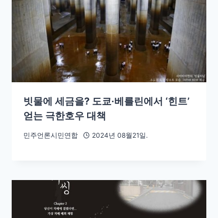
빗물에 세금을? 도쿄∙베를린에서 ‘힌트’
얻는 극한호우 대책
민주언론시민연합
2024년 08월21일.