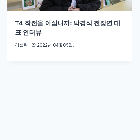
T4 작전을 아십니까: 박경석 전장연 대
표 인터뷰
경실련
2022년 04월05일.