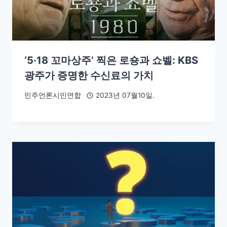
‘5·18 꼬마상주’ 찍은 로숑과 쇼벨: KBS
광주가 증명한 수신료의 가치
민주언론시민연합
2023년 07월10일.