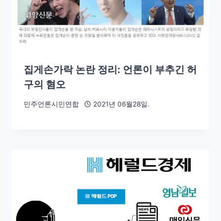
집게손가락 논란 정리: 언론이 부추긴 허
구의 혐오
민주언론시민연합
2021년 06월28일.