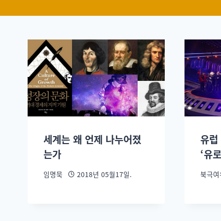
세계는 왜 언제 나누어졌
유럽
는가
‘유
임명묵
2018년 05월17일.
북극여