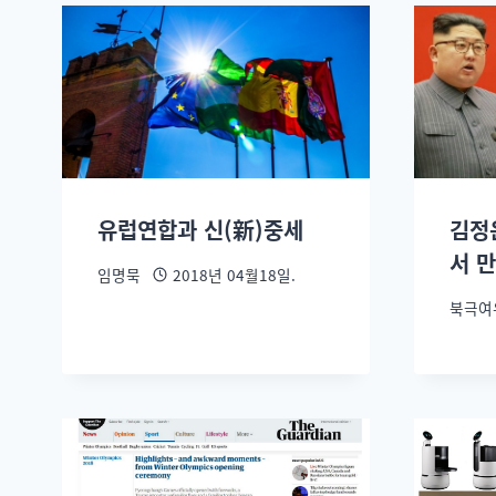
유럽연합과 신(新)중세
김정
서 
임명묵
2018년 04월18일.
북극여