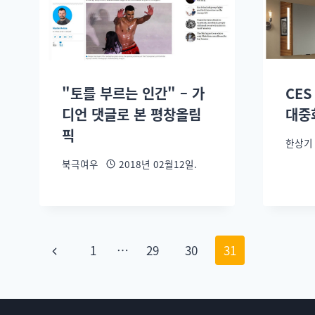
"토를 부르는 인간" – 가
CES
디언 댓글로 본 평창올림
대중
픽
한상기
북극여우
2018년 02월12일.
1
…
29
30
31