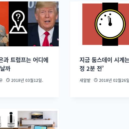
은과 트럼프는 어디에
지금 둠스데이 시계는
만날까
정 2분 전’
우
2018년 03월12일.
새알밭
2018년 02월26일