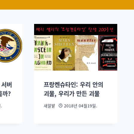
S 서버
프랑켄슈타인: 우리 안의
을까?
괴물, 우리가 만든 괴물
.
새알밭
2018년 04월19일.