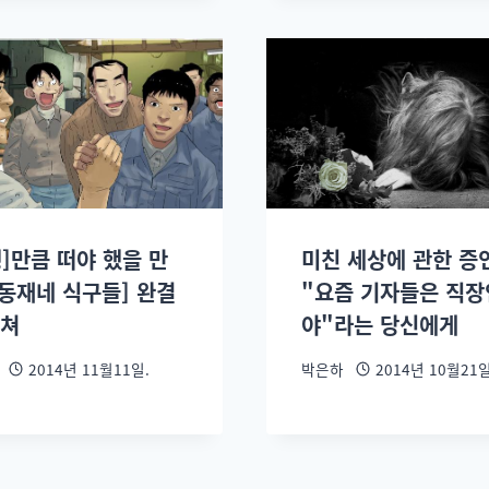
]만큼 떠야 했을 만
미친 세상에 관한 증
[동재네 식구들] 완결
"요즘 기자들은 직
부쳐
야"라는 당신에게
2014년 11월11일.
박은하
2014년 10월21일