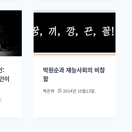
언:
박원순과 재능사회의 비참
장인이
함
박은하
2014년 10월13일.
.