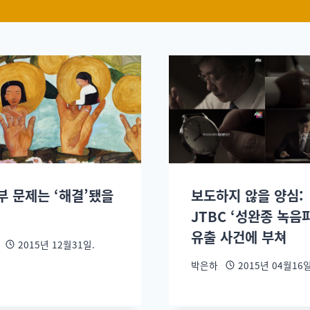
부 문제는 ‘해결’됐을
보도하지 않을 양심:
JTBC ‘성완종 녹음
유출 사건에 부쳐
2015년 12월31일.
박은하
2015년 04월16일