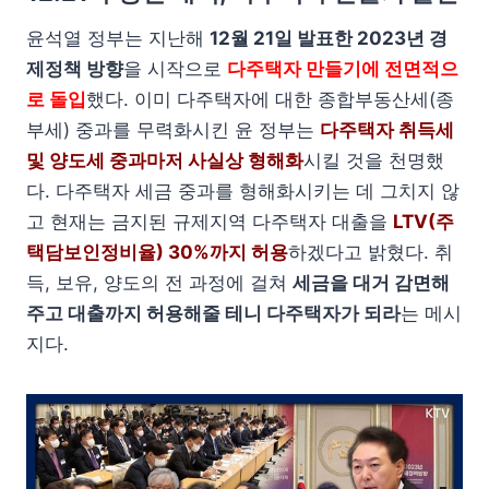
윤석열 정부는 지난해
12월 21일 발표한 2023년 경
제정책 방향
을 시작으로
다주택자 만들기에 전면적으
로 돌입
했다. 이미 다주택자에 대한 종합부동산세(종
부세) 중과를 무력화시킨 윤 정부는
다주택자 취득세
및 양도세 중과마저 사실상 형해화
시킬 것을 천명했
다. 다주택자 세금 중과를 형해화시키는 데 그치지 않
고 현재는 금지된 규제지역 다주택자 대출을
LTV(주
택담보인정비율) 30%까지 허용
하겠다고 밝혔다. 취
득, 보유, 양도의 전 과정에 걸쳐
세금을 대거 감면해
주고 대출까지 허용해줄 테니 다주택자가 되라
는 메시
지다.