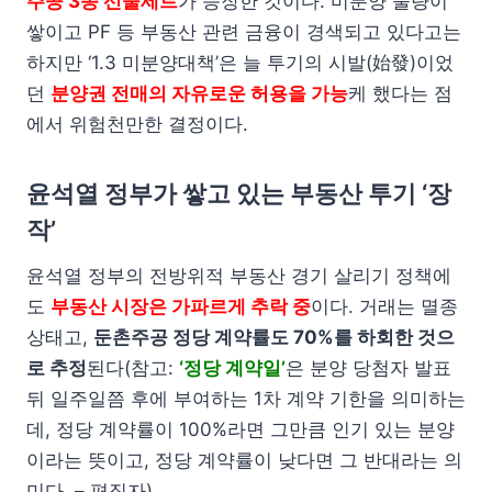
주공 3종 선물세트
가 등장한 것이다. 미분양 물량이
쌓이고 PF 등 부동산 관련 금융이 경색되고 있다고는
하지만 ‘1.3 미분양대책’은 늘 투기의 시발(始發)이었
던
분양권 전매의 자유로운 허용을 가능
케 했다는 점
에서 위험천만한 결정이다.
윤석열 정부가 쌓고 있는 부동산 투기 ‘장
작’
윤석열 정부의 전방위적 부동산 경기 살리기 정책에
도
부동산 시장은 가파르게 추락 중
이다. 거래는 멸종
상태고,
둔촌주공 정당 계약률도 70%를 하회한 것으
로 추정
된다(참고:
‘정당 계약일’
은 분양 당첨자 발표
뒤 일주일쯤 후에 부여하는 1차 계약 기한을 의미하는
데, 정당 계약률이 100%라면 그만큼 인기 있는 분양
이라는 뜻이고, 정당 계약률이 낮다면 그 반대라는 의
미다. – 편집자).