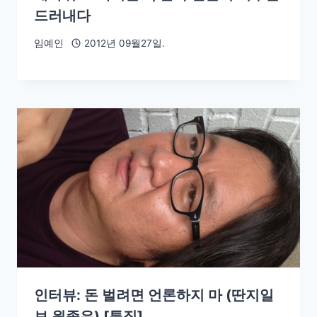
드러내다
임예인
2012년 09월27일.
인터뷰: 돈 벌려면 언론하지 마 (딴지일
보 원종우) [특집]