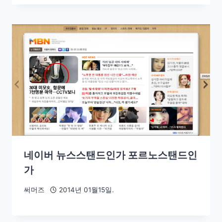
네이버 뉴스스탠드인가 포르노스탠드인
가
써머즈
2014년 01월15일.