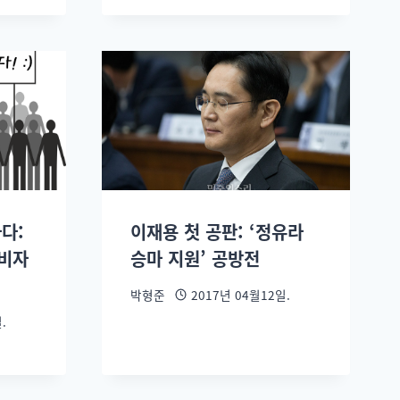
다:
이재용 첫 공판: ‘정유라
소비자
승마 지원’ 공방전
박형준
2017년 04월12일.
.