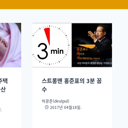
주택
스트롱맨 홍준표의 3분 꼼
출산
수
허광준(deulpul)
2017년 04월18일.
.