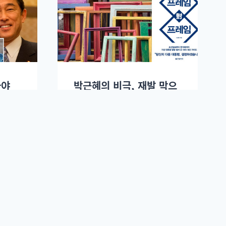
아야
박근혜의 비극, 재발 막으
려면 ‘프레임’을 보라
.
조윤호
2017년 03월28일.