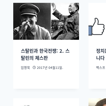
스탈린과 한국전쟁: 2. 스
정치
탈린의 체스판
니다
임명묵
2017년 04월11일.
백스프