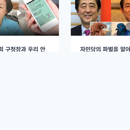
희 구청장과 우리 안
자민당의 파벌을 알
있는 괴물
일본 정치가 보인다
2017년 03월31일.
맘초무
2017년 03월29일