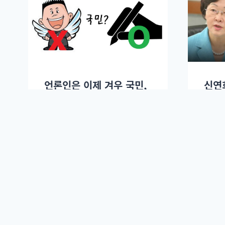
언론인은 이제 겨우 국민,
신연
사회복무요원은 아직 국민
에 
아님 [선거법 특집 3]
민노씨
참여연대 사법감시센터
2017년 04월04일.