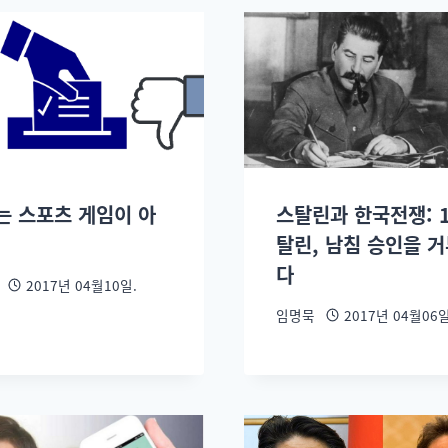
는 스포츠 게임이 아
스탈린과 한국전쟁: 1
탈린, 남침 승인을 
다
2017년 04월10일.
임명묵
2017년 04월06일