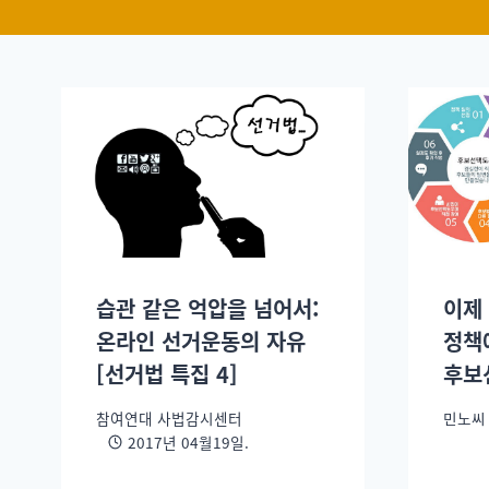
습관 같은 억압을 넘어서:
이제
온라인 선거운동의 자유
정책
[선거법 특집 4]
후보
참여연대 사법감시센터
민노씨
2017년 04월19일.