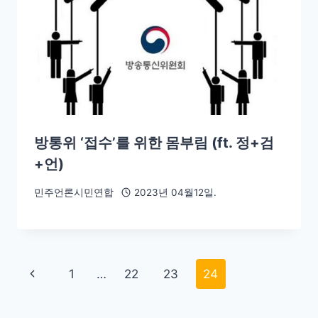
방통위 ‘접수’를 위한 몸부림 (ft. 정+검
+언)
민주언론시민연합
2023년 04월12일.
1
…
22
23
24