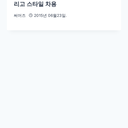
리고 스타일 차용
써머즈
2015년 06월23일.
깔깔깔: 메르스 사태와 박근혜 대통령님
의 유언비어