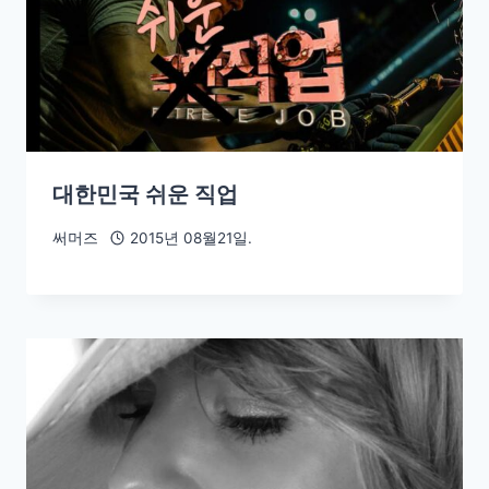
대한민국 쉬운 직업
써머즈
2015년 08월21일.