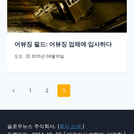
어뷰징 필드: 어뷰징 업체에 입사하다
도도
2015년 08월10일.
1
2
3
슬로우뉴스 주식회사. (
회사 소개.
)