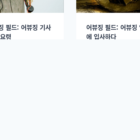
징 필드: 어뷰징 기사
어뷰징 필드: 어뷰징
 요령
에 입사하다
2015년 08월12일.
도도
2015년 08월10일.
End of content
 편집인: 강성모. | 등록번호: 서울-아55040.
로우뉴스. | 사업자 등록 : 731-86-02969 | 전화 : 0507-1328