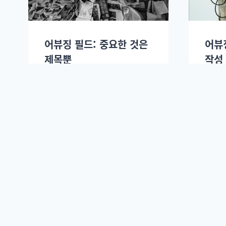
어뷰징 필드: 중요한 것은
어뷰
제목뿐
작성
도도
2015년 08월19일.
도도
슬로우뉴스 주식회사. (
회사 소개.
)
등록일자 : 2014. 10. 27. | 대표이사 발행인: 이정환 |
주소 : (04536) 서울 중구 명동2길 57 태평양빌딩 1002호 슬