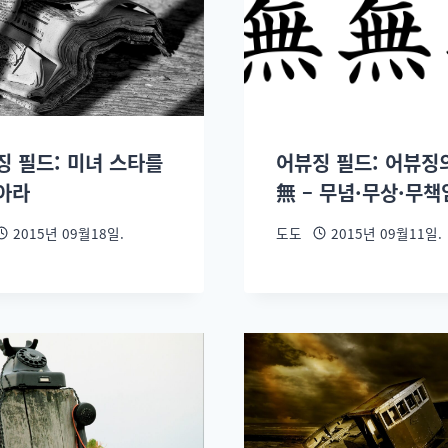
징 필드: 미녀 스타를
어뷰징 필드: 어뷰징의
아라
無 – 무념·무상·무책
2015년 09월18일.
도도
2015년 09월11일.