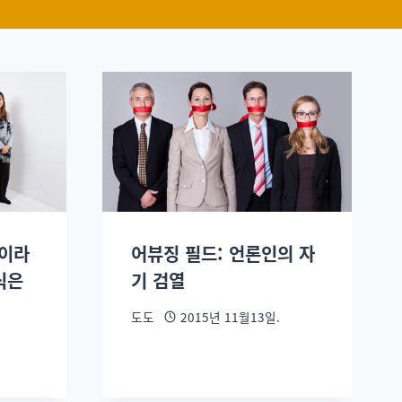
페이라
어뷰징 필드: 언론인의 자
식은
기 검열
도도
2015년 11월13일.