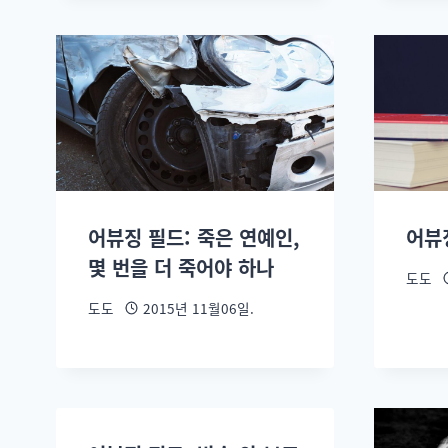
어뷰징 필드: 죽은 연예인,
어뷰징
몇 번을 더 죽어야 하나
도도
도도
2015년 11월06일.