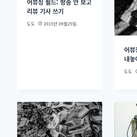
어뷰징 필드: 방송 안 보고
리뷰 기사 쓰기
도도
2015년 09월25일.
어뷰
내놓
도도