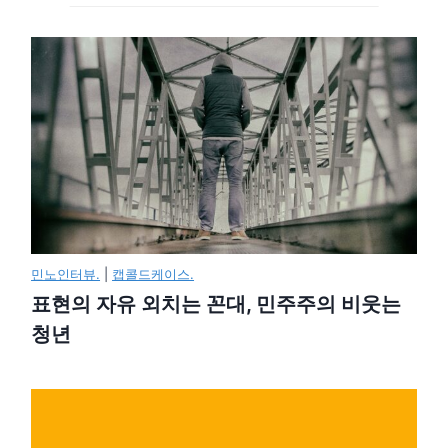
민노인터뷰.
|
캡콜드케이스.
표현의 자유 외치는 꼰대, 민주주의 비웃는
청년