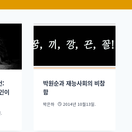
언:
박원순과 재능사회의 비참
장인이
함
박은하
2014년 10월13일.
.