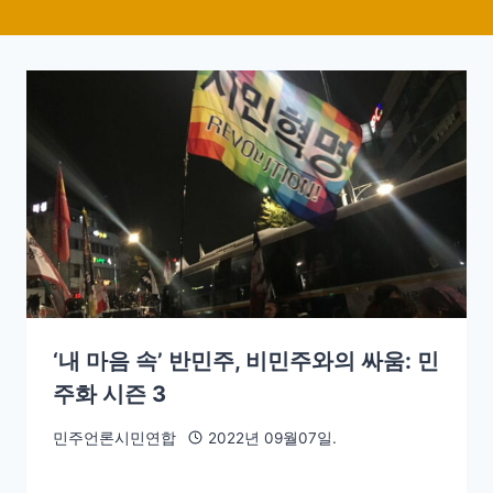
‘내 마음 속’ 반민주, 비민주와의 싸움: 민
주화 시즌 3
민주언론시민연합
2022년 09월07일.