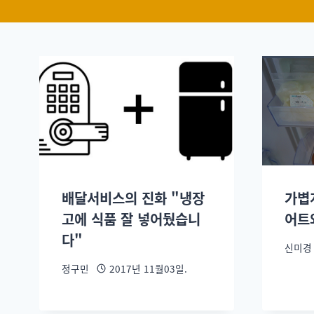
배달서비스의 진화 "냉장
가볍
고에 식품 잘 넣어뒀습니
어트
다"
신미경
정구민
2017년 11월03일.