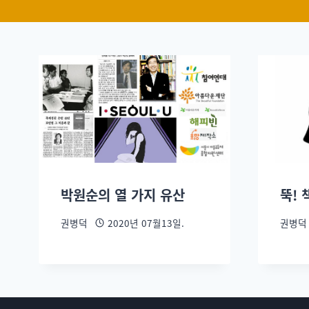
박원순의 열 가지 유산
뚝! 
권병덕
2020년 07월13일.
권병덕