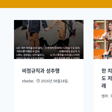
비정규직과 성추행
한 
도 
ebadac
2016년 08월18일.
래
썸머