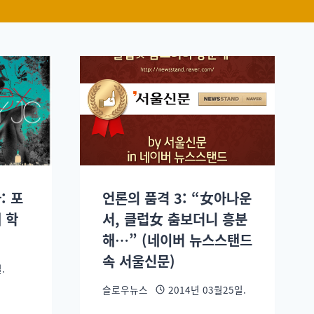
: 포
언론의 품격 3: “女아나운
 학
서, 클럽女 춤보더니 흥분
해…” (네이버 뉴스스탠드
속 서울신문)
.
슬로우뉴스
2014년 03월25일.