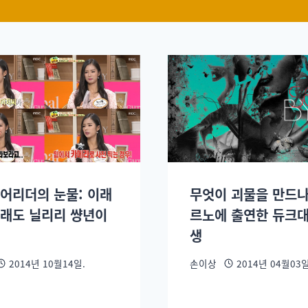
치어리더의 눈물: 이래
무엇이 괴물을 만드나
저래도 닐리리 썅년이
르노에 출연한 듀크대
생
2014년 10월14일.
손이상
2014년 04월03일