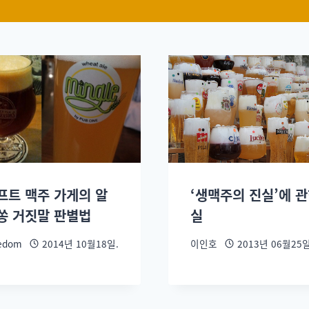
프트 맥주 가게의 알
‘생맥주의 진실’에 관
쏭 거짓말 판별법
실
edom
2014년 10월18일.
이인호
2013년 06월25일