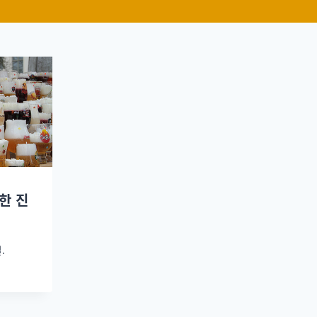
한 진
.