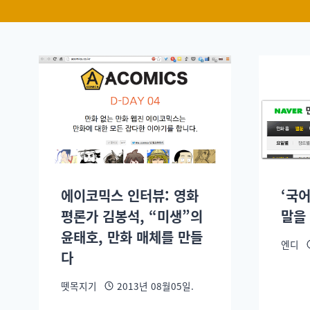
에이코믹스 인터뷰: 영화
‘국
평론가 김봉석, “미생”의
말을
윤태호, 만화 매체를 만들
엔디
다
뗏목지기
2013년 08월05일.