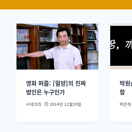
영화 퍼즐: [밀양]의 진짜
박원
범인은 누구인가
함
시네크라
2014년 12월29일.
박은하